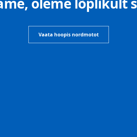
e, oleme lõplikult s
Vaata hoopis nordmotot