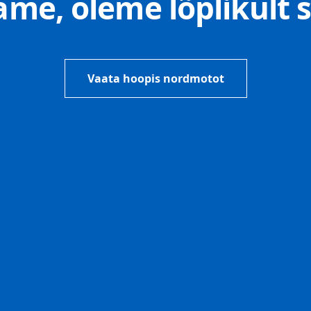
e, oleme lõplikult s
Vaata hoopis nordmotot