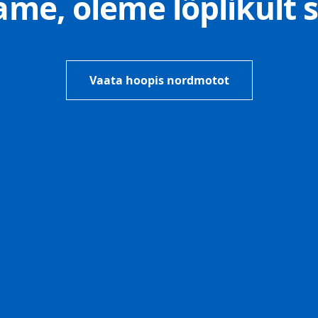
e, oleme lõplikult s
Vaata hoopis nordmotot