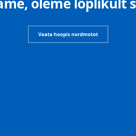
e, oleme lõplikult s
Vaata hoopis nordmotot